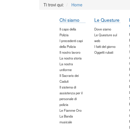
Ti trovi qui:
Home
Chi siamo
Le Questure
Il capo della
Dove siamo
Polizia
Le Questure sul
I precedenti capi
web
della Polizia
I fatti del giorno
Il nostro lavoro
Oggetti rubati
La nostra storia
La nostra
uniforme
Il Sacrario dei
Caduti
Il sistema di
assistenza per il
personale di
polizia
Le Fiamme Oro
La Banda
musicale