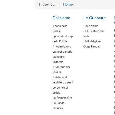
Ti trovi qui:
Home
Chi siamo
Le Questure
Il capo della
Dove siamo
Polizia
Le Questure sul
I precedenti capi
web
della Polizia
I fatti del giorno
Il nostro lavoro
Oggetti rubati
La nostra storia
La nostra
uniforme
Il Sacrario dei
Caduti
Il sistema di
assistenza per il
personale di
polizia
Le Fiamme Oro
La Banda
musicale