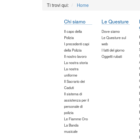
Ti trovi qui:
Home
Chi siamo
Le Questure
Il capo della
Dove siamo
Polizia
Le Questure sul
I precedenti capi
web
della Polizia
I fatti del giorno
Il nostro lavoro
Oggetti rubati
La nostra storia
La nostra
uniforme
Il Sacrario dei
Caduti
Il sistema di
assistenza per il
personale di
polizia
Le Fiamme Oro
La Banda
musicale