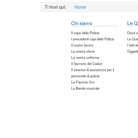
Ti trovi qui:
Home
Chi siamo
Le Q
Il capo della Polizia
Dove 
I precedenti capi della Polizia
Le Que
Il nostro lavoro
I fatti 
La nostra storia
Oggetti
La nostra uniforme
Il Sacrario dei Caduti
Il sistema di assistenza per il
personale di polizia
Le Fiamme Oro
La Banda musicale