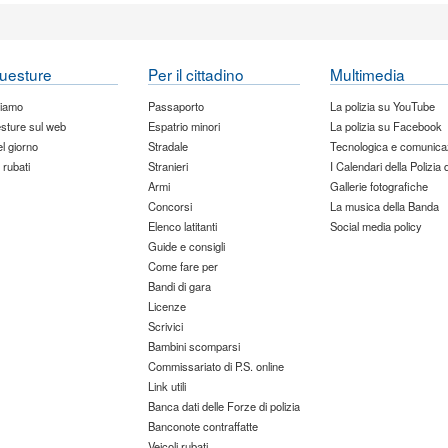
uesture
Per il cittadino
Multimedia
siamo
Passaporto
La polizia su YouTube
sture sul web
Espatrio minori
La polizia su Facebook
del giorno
Stradale
Tecnologica e comunica
 rubati
Stranieri
I Calendari della Polizia 
Armi
Gallerie fotografiche
Concorsi
La musica della Banda
Elenco latitanti
Social media policy
Guide e consigli
Come fare per
Bandi di gara
Licenze
Scrivici
Bambini scomparsi
Commissariato di P.S. online
Link utili
Banca dati delle Forze di polizia
Banconote contraffatte
Veicoli rubati