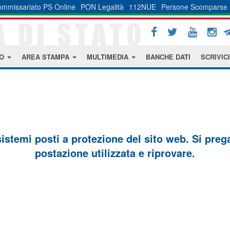
mmissariato PS Online
PON Legalità
112NUE
Persone Scomparse
MO
AREA STAMPA
MULTIMEDIA
BANCHE DATI
SCRIVICI
sistemi posti a protezione del sito web. Si prega 
postazione utilizzata e riprovare.