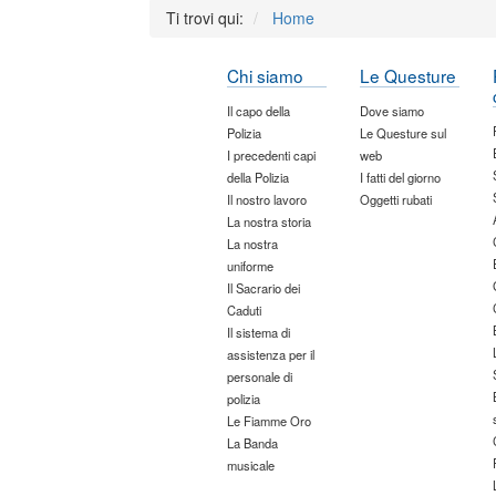
Ti trovi qui:
Home
Chi siamo
Le Questure
Il capo della
Dove siamo
Polizia
Le Questure sul
I precedenti capi
web
della Polizia
I fatti del giorno
Il nostro lavoro
Oggetti rubati
La nostra storia
La nostra
uniforme
Il Sacrario dei
Caduti
Il sistema di
assistenza per il
personale di
polizia
Le Fiamme Oro
La Banda
musicale