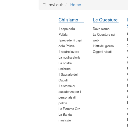
Ti trovi qui:
Home
Chi siamo
Le Questure
Il capo della
Dove siamo
Polizia
Le Questure sul
I precedenti capi
web
della Polizia
I fatti del giorno
Il nostro lavoro
Oggetti rubati
La nostra storia
La nostra
uniforme
Il Sacrario dei
Caduti
Il sistema di
assistenza per il
personale di
polizia
Le Fiamme Oro
La Banda
musicale