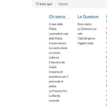
Ti trovi qui:
Home
Chi siamo
Le Questure
Il capo della
Dove siamo
Polizia
Le Questure sul
I precedenti capi
web
della Polizia
I fatti del giorno
Il nostro lavoro
Oggetti rubati
La nostra storia
La nostra
uniforme
Il Sacrario dei
Caduti
Il sistema di
assistenza per il
personale di
polizia
Le Fiamme Oro
La Banda
musicale