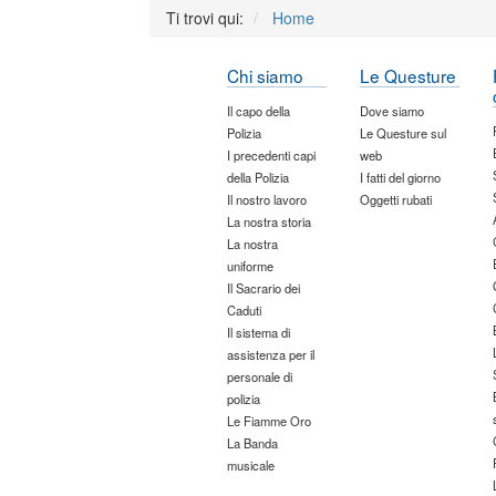
Ti trovi qui:
Home
Chi siamo
Le Questure
Il capo della
Dove siamo
Polizia
Le Questure sul
I precedenti capi
web
della Polizia
I fatti del giorno
Il nostro lavoro
Oggetti rubati
La nostra storia
La nostra
uniforme
Il Sacrario dei
Caduti
Il sistema di
assistenza per il
personale di
polizia
Le Fiamme Oro
La Banda
musicale