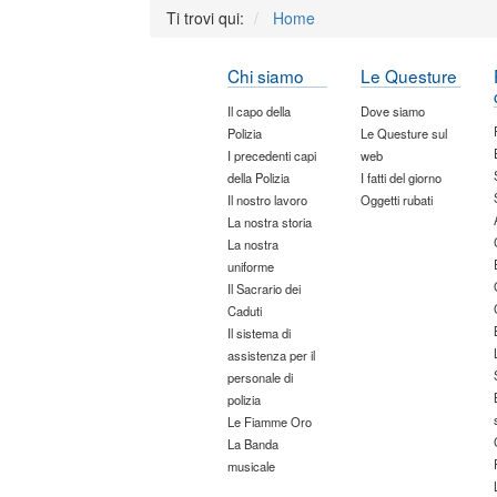
Ti trovi qui:
Home
Chi siamo
Le Questure
Il capo della
Dove siamo
Polizia
Le Questure sul
I precedenti capi
web
della Polizia
I fatti del giorno
Il nostro lavoro
Oggetti rubati
La nostra storia
La nostra
uniforme
Il Sacrario dei
Caduti
Il sistema di
assistenza per il
personale di
polizia
Le Fiamme Oro
La Banda
musicale