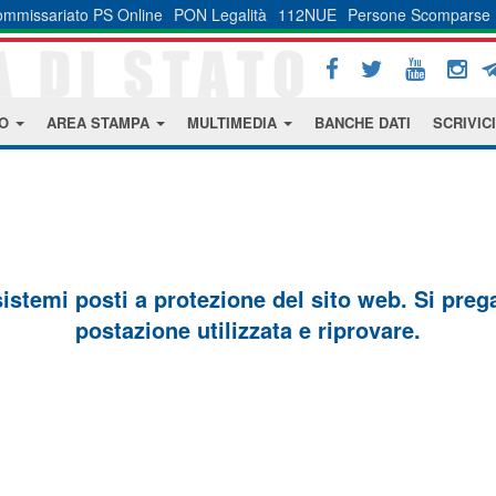
mmissariato PS Online
PON Legalità
112NUE
Persone Scomparse
MO
AREA STAMPA
MULTIMEDIA
BANCHE DATI
SCRIVICI
sistemi posti a protezione del sito web. Si prega 
postazione utilizzata e riprovare.