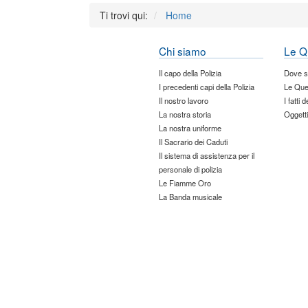
Ti trovi qui:
Home
Chi siamo
Le Q
Il capo della Polizia
Dove 
I precedenti capi della Polizia
Le Que
Il nostro lavoro
I fatti 
La nostra storia
Oggetti
La nostra uniforme
Il Sacrario dei Caduti
Il sistema di assistenza per il
personale di polizia
Le Fiamme Oro
La Banda musicale