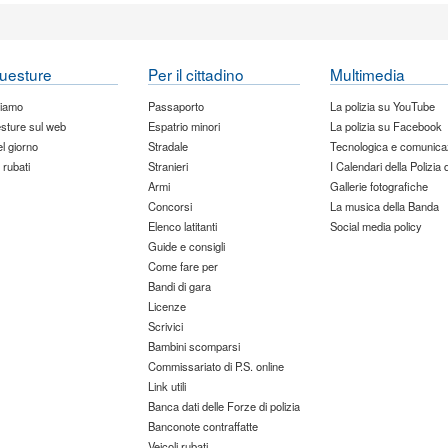
uesture
Per il cittadino
Multimedia
siamo
Passaporto
La polizia su YouTube
sture sul web
Espatrio minori
La polizia su Facebook
del giorno
Stradale
Tecnologica e comunica
 rubati
Stranieri
I Calendari della Polizia 
Armi
Gallerie fotografiche
Concorsi
La musica della Banda
Elenco latitanti
Social media policy
Guide e consigli
Come fare per
Bandi di gara
Licenze
Scrivici
Bambini scomparsi
Commissariato di P.S. online
Link utili
Banca dati delle Forze di polizia
Banconote contraffatte
Veicoli rubati