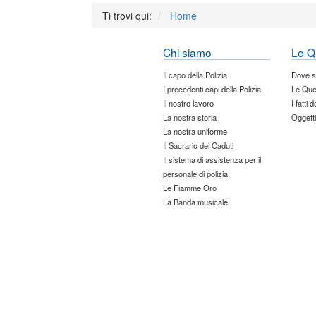
Ti trovi qui:
Home
Chi siamo
Le Q
Il capo della Polizia
Dove 
I precedenti capi della Polizia
Le Que
Il nostro lavoro
I fatti 
La nostra storia
Oggetti
La nostra uniforme
Il Sacrario dei Caduti
Il sistema di assistenza per il
personale di polizia
Le Fiamme Oro
La Banda musicale