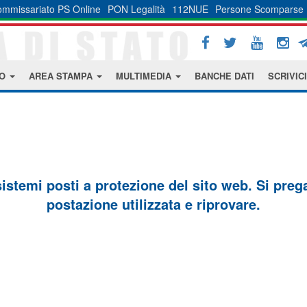
mmissariato PS Online
PON Legalità
112NUE
Persone Scomparse
MO
AREA STAMPA
MULTIMEDIA
BANCHE DATI
SCRIVICI
sistemi posti a protezione del sito web. Si prega 
postazione utilizzata e riprovare.