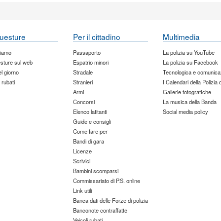
uesture
Per il cittadino
Multimedia
siamo
Passaporto
La polizia su YouTube
sture sul web
Espatrio minori
La polizia su Facebook
del giorno
Stradale
Tecnologica e comunica
 rubati
Stranieri
I Calendari della Polizia 
Armi
Gallerie fotografiche
Concorsi
La musica della Banda
Elenco latitanti
Social media policy
Guide e consigli
Come fare per
Bandi di gara
Licenze
Scrivici
Bambini scomparsi
Commissariato di P.S. online
Link utili
Banca dati delle Forze di polizia
Banconote contraffatte
Veicoli rubati