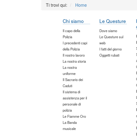
Ti trovi qui:
Home
Chi siamo
Le Questure
Il capo della
Dove siamo
Polizia
Le Questure sul
I precedenti capi
web
della Polizia
I fatti del giorno
Il nostro lavoro
Oggetti rubati
La nostra storia
La nostra
uniforme
Il Sacrario dei
Caduti
Il sistema di
assistenza per il
personale di
polizia
Le Fiamme Oro
La Banda
musicale