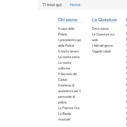
Ti trovi qui:
Home
Chi siamo
Le Questure
Il capo della
Dove siamo
Polizia
Le Questure sul
I precedenti capi
web
della Polizia
I fatti del giorno
Il nostro lavoro
Oggetti rubati
La nostra storia
La nostra
uniforme
Il Sacrario dei
Caduti
Il sistema di
assistenza per il
personale di
polizia
Le Fiamme Oro
La Banda
musicale