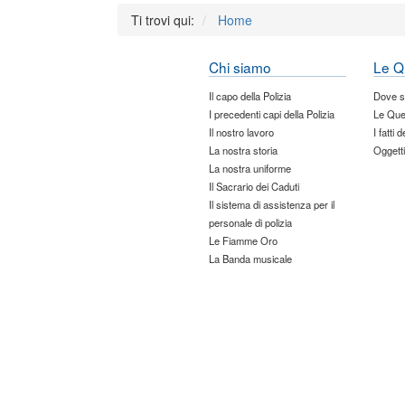
Ti trovi qui:
Home
Chi siamo
Le Q
Il capo della Polizia
Dove 
I precedenti capi della Polizia
Le Que
Il nostro lavoro
I fatti 
La nostra storia
Oggetti
La nostra uniforme
Il Sacrario dei Caduti
Il sistema di assistenza per il
personale di polizia
Le Fiamme Oro
La Banda musicale