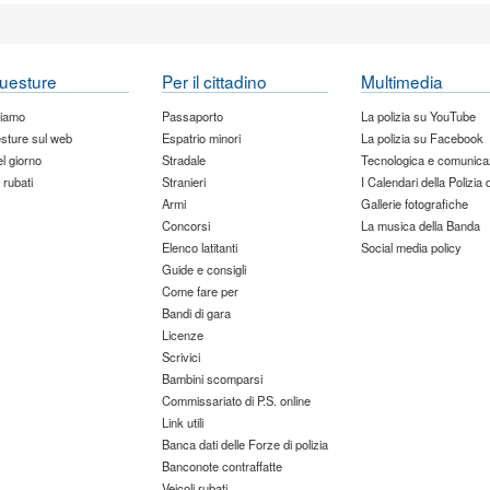
uesture
Per il cittadino
Multimedia
siamo
Passaporto
La polizia su YouTube
sture sul web
Espatrio minori
La polizia su Facebook
del giorno
Stradale
Tecnologica e comunica
 rubati
Stranieri
I Calendari della Polizia 
Armi
Gallerie fotografiche
Concorsi
La musica della Banda
Elenco latitanti
Social media policy
Guide e consigli
Come fare per
Bandi di gara
Licenze
Scrivici
Bambini scomparsi
Commissariato di P.S. online
Link utili
Banca dati delle Forze di polizia
Banconote contraffatte
Veicoli rubati