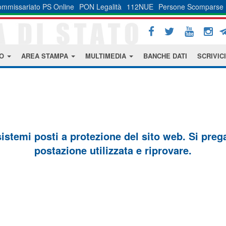
mmissariato PS Online
PON Legalità
112NUE
Persone Scomparse
MO
AREA STAMPA
MULTIMEDIA
BANCHE DATI
SCRIVICI
sistemi posti a protezione del sito web. Si prega 
postazione utilizzata e riprovare.