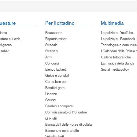
uesture
Per il cittadino
Multimedia
siamo
Passaporto
La polizia su YouTube
sture sul web
Espatrio minori
La polizia su Facebook
del giorno
Stradale
Tecnologica e comunica
 rubati
Stranieri
I Calendari della Polizia 
Armi
Gallerie fotografiche
Concorsi
La musica della Banda
Elenco latitanti
Social media policy
Guide e consigli
Come fare per
Bandi di gara
Licenze
Scrivici
Bambini scomparsi
Commissariato di P.S. online
Link utili
Banca dati delle Forze di polizia
Banconote contraffatte
Veicoli rubati