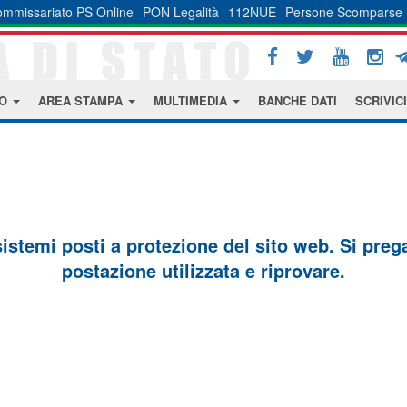
mmissariato PS Online
PON Legalità
112NUE
Persone Scomparse
MO
AREA STAMPA
MULTIMEDIA
BANCHE DATI
SCRIVICI
sistemi posti a protezione del sito web. Si prega 
postazione utilizzata e riprovare.