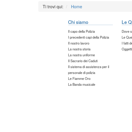
Ti trovi qui:
Home
Chi siamo
Le Q
Il capo della Polizia
Dove 
I precedenti capi della Polizia
Le Que
Il nostro lavoro
I fatti 
La nostra storia
Oggetti
La nostra uniforme
Il Sacrario dei Caduti
Il sistema di assistenza per il
personale di polizia
Le Fiamme Oro
La Banda musicale