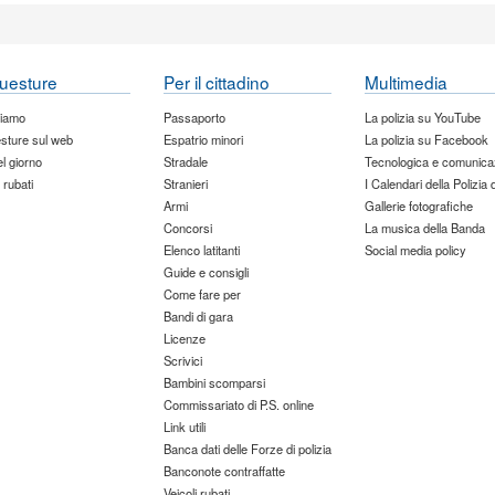
uesture
Per il cittadino
Multimedia
siamo
Passaporto
La polizia su YouTube
sture sul web
Espatrio minori
La polizia su Facebook
del giorno
Stradale
Tecnologica e comunica
 rubati
Stranieri
I Calendari della Polizia 
Armi
Gallerie fotografiche
Concorsi
La musica della Banda
Elenco latitanti
Social media policy
Guide e consigli
Come fare per
Bandi di gara
Licenze
Scrivici
Bambini scomparsi
Commissariato di P.S. online
Link utili
Banca dati delle Forze di polizia
Banconote contraffatte
Veicoli rubati