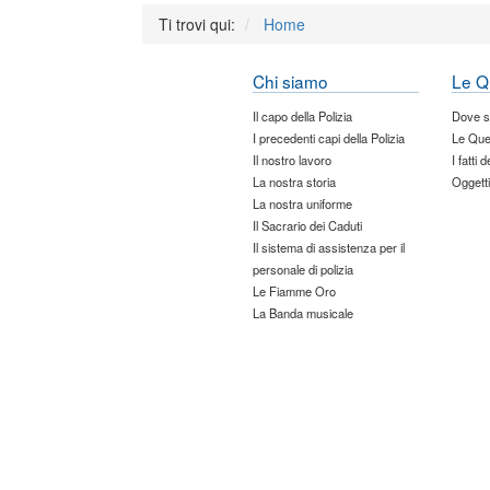
Ti trovi qui:
Home
Chi siamo
Le Q
Il capo della Polizia
Dove 
I precedenti capi della Polizia
Le Que
Il nostro lavoro
I fatti 
La nostra storia
Oggetti
La nostra uniforme
Il Sacrario dei Caduti
Il sistema di assistenza per il
personale di polizia
Le Fiamme Oro
La Banda musicale