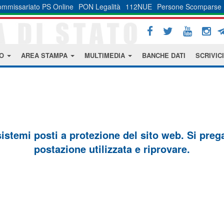
mmissariato PS Online
PON Legalità
112NUE
Persone Scomparse
MO
AREA STAMPA
MULTIMEDIA
BANCHE DATI
SCRIVICI
sistemi posti a protezione del sito web. Si prega 
postazione utilizzata e riprovare.