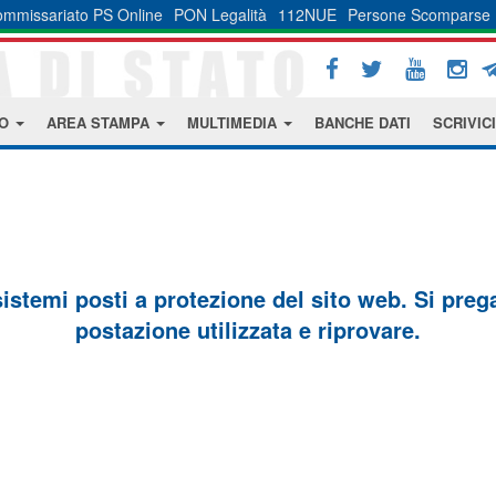
mmissariato PS Online
PON Legalità
112NUE
Persone Scomparse
MO
AREA STAMPA
MULTIMEDIA
BANCHE DATI
SCRIVICI
sistemi posti a protezione del sito web. Si prega 
postazione utilizzata e riprovare.