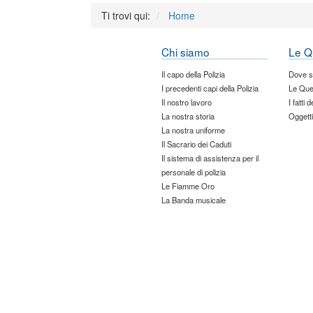
Ti trovi qui:
Home
Chi siamo
Le Q
Il capo della Polizia
Dove 
I precedenti capi della Polizia
Le Que
Il nostro lavoro
I fatti 
La nostra storia
Oggetti
La nostra uniforme
Il Sacrario dei Caduti
Il sistema di assistenza per il
personale di polizia
Le Fiamme Oro
La Banda musicale