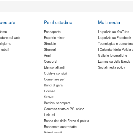
uesture
Per il cittadino
Multimedia
siamo
Passaporto
La polizia su YouTube
sture sul web
Espatrio minori
La polizia su Facebook
del giorno
Stradale
Tecnologica e comunica
 rubati
Stranieri
I Calendari della Polizia 
Armi
Gallerie fotografiche
Concorsi
La musica della Banda
Elenco latitanti
Social media policy
Guide e consigli
Come fare per
Bandi di gara
Licenze
Scrivici
Bambini scomparsi
Commissariato di P.S. online
Link utili
Banca dati delle Forze di polizia
Banconote contraffatte
Veicoli rubati