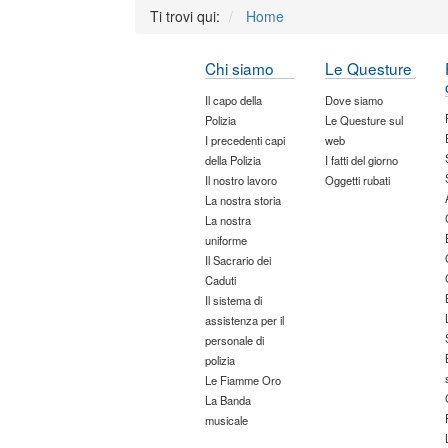
Ti trovi qui:
Home
Chi siamo
Le Questure
Il capo della
Dove siamo
Polizia
Le Questure sul
I precedenti capi
web
della Polizia
I fatti del giorno
Il nostro lavoro
Oggetti rubati
La nostra storia
La nostra
uniforme
Il Sacrario dei
Caduti
Il sistema di
assistenza per il
personale di
polizia
Le Fiamme Oro
La Banda
musicale