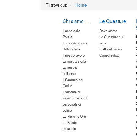
Ti trovi qui:
Home
Chi siamo
Le Questure
Il capo della
Dove siamo
Polizia
Le Questure sul
I precedenti capi
web
della Polizia
I fatti del giorno
Il nostro lavoro
Oggetti rubati
La nostra storia
La nostra
uniforme
Il Sacrario dei
Caduti
Il sistema di
assistenza per il
personale di
polizia
Le Fiamme Oro
La Banda
musicale