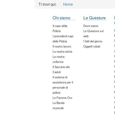
Ti trovi qui:
Home
Chi siamo
Le Questure
Il capo della
Dove siamo
Polizia
Le Questure sul
I precedenti capi
web
della Polizia
I fatti del giorno
Il nostro lavoro
Oggetti rubati
La nostra storia
La nostra
uniforme
Il Sacrario dei
Caduti
Il sistema di
assistenza per il
personale di
polizia
Le Fiamme Oro
La Banda
musicale