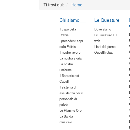
Ti trovi qui:
Home
Chi siamo
Le Questure
Il capo della
Dove siamo
Polizia
Le Questure sul
I precedenti capi
web
della Polizia
I fatti del giorno
Il nostro lavoro
Oggetti rubati
La nostra storia
La nostra
uniforme
Il Sacrario dei
Caduti
Il sistema di
assistenza per il
personale di
polizia
Le Fiamme Oro
La Banda
musicale