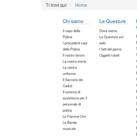
Ti trovi qui:
Home
Chi siamo
Le Questure
Il capo della
Dove siamo
Polizia
Le Questure sul
I precedenti capi
web
della Polizia
I fatti del giorno
Il nostro lavoro
Oggetti rubati
La nostra storia
La nostra
uniforme
Il Sacrario dei
Caduti
Il sistema di
assistenza per il
personale di
polizia
Le Fiamme Oro
La Banda
musicale