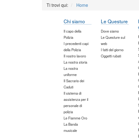
Ti trovi qui:
Home
Chi siamo
Le Questure
Il capo della
Dove siamo
Polizia
Le Questure sul
I precedenti capi
web
della Polizia
I fatti del giorno
Il nostro lavoro
Oggetti rubati
La nostra storia
La nostra
uniforme
Il Sacrario dei
Caduti
Il sistema di
assistenza per il
personale di
polizia
Le Fiamme Oro
La Banda
musicale