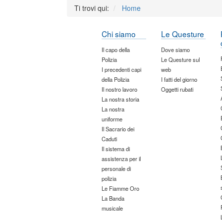
Ti trovi qui:
Home
Chi siamo
Le Questure
Il capo della
Dove siamo
Polizia
Le Questure sul
I precedenti capi
web
della Polizia
I fatti del giorno
Il nostro lavoro
Oggetti rubati
La nostra storia
La nostra
uniforme
Il Sacrario dei
Caduti
Il sistema di
assistenza per il
personale di
polizia
Le Fiamme Oro
La Banda
musicale