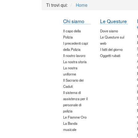
Ti trovi qui:
Home
Chi siamo
Le Questure
Il capo della
Dove siamo
Polizia
Le Questure sul
I precedenti capi
web
della Polizia
I fatti del giorno
Il nostro lavoro
Oggetti rubati
La nostra storia
La nostra
uniforme
Il Sacrario dei
Caduti
Il sistema di
assistenza per il
personale di
polizia
Le Fiamme Oro
La Banda
musicale