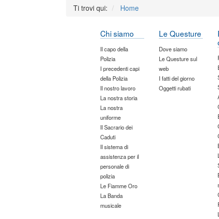
Ti trovi qui:
Home
Chi siamo
Le Questure
Il capo della
Dove siamo
Polizia
Le Questure sul
I precedenti capi
web
della Polizia
I fatti del giorno
Il nostro lavoro
Oggetti rubati
La nostra storia
La nostra
uniforme
Il Sacrario dei
Caduti
Il sistema di
assistenza per il
personale di
polizia
Le Fiamme Oro
La Banda
musicale