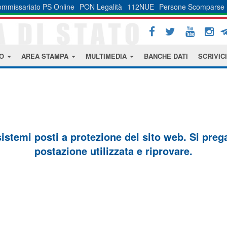
mmissariato PS Online
PON Legalità
112NUE
Persone Scomparse
MO
AREA STAMPA
MULTIMEDIA
BANCHE DATI
SCRIVICI
sistemi posti a protezione del sito web. Si prega 
postazione utilizzata e riprovare.