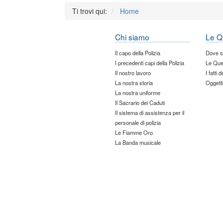
Ti trovi qui:
Home
Chi siamo
Le Q
Il capo della Polizia
Dove 
I precedenti capi della Polizia
Le Que
Il nostro lavoro
I fatti 
La nostra storia
Oggetti
La nostra uniforme
Il Sacrario dei Caduti
Il sistema di assistenza per il
personale di polizia
Le Fiamme Oro
La Banda musicale