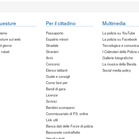
uesture
Per il cittadino
Multimedia
siamo
Passaporto
La polizia su YouTube
sture sul web
Espatrio minori
La polizia su Facebook
del giorno
Stradale
Tecnologica e comunica
 rubati
Stranieri
I Calendari della Polizia 
Armi
Gallerie fotografiche
Concorsi
La musica della Banda
Elenco latitanti
Social media policy
Guide e consigli
Come fare per
Bandi di gara
Licenze
Scrivici
Bambini scomparsi
Commissariato di P.S. online
Link utili
Banca dati delle Forze di polizia
Banconote contraffatte
Veicoli rubati