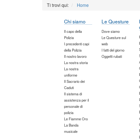
Ti trovi qui:
Home
Chi siamo
Le Questure
Il capo della
Dove siamo
Polizia
Le Questure sul
I precedenti capi
web
della Polizia
I fatti del giorno
Il nostro lavoro
Oggetti rubati
La nostra storia
La nostra
uniforme
Il Sacrario dei
Caduti
Il sistema di
assistenza per il
personale di
polizia
Le Fiamme Oro
La Banda
musicale