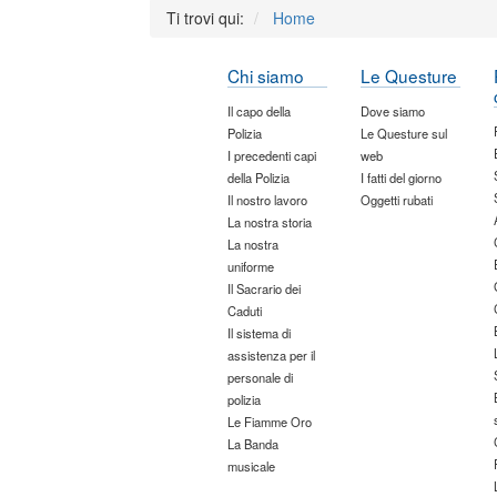
Ti trovi qui:
Home
Chi siamo
Le Questure
Il capo della
Dove siamo
Polizia
Le Questure sul
I precedenti capi
web
della Polizia
I fatti del giorno
Il nostro lavoro
Oggetti rubati
La nostra storia
La nostra
uniforme
Il Sacrario dei
Caduti
Il sistema di
assistenza per il
personale di
polizia
Le Fiamme Oro
La Banda
musicale