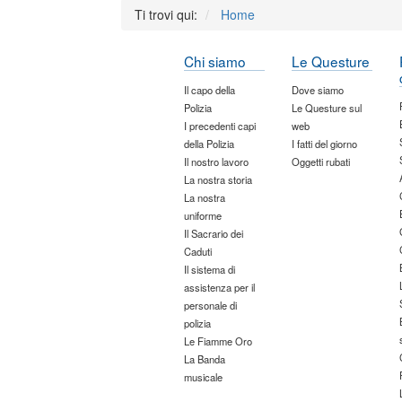
Ti trovi qui:
Home
Chi siamo
Le Questure
Il capo della
Dove siamo
Polizia
Le Questure sul
I precedenti capi
web
della Polizia
I fatti del giorno
Il nostro lavoro
Oggetti rubati
La nostra storia
La nostra
uniforme
Il Sacrario dei
Caduti
Il sistema di
assistenza per il
personale di
polizia
Le Fiamme Oro
La Banda
musicale