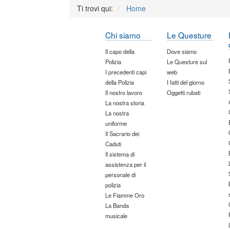
Ti trovi qui:
Home
Chi siamo
Le Questure
Il capo della
Dove siamo
Polizia
Le Questure sul
I precedenti capi
web
della Polizia
I fatti del giorno
Il nostro lavoro
Oggetti rubati
La nostra storia
La nostra
uniforme
Il Sacrario dei
Caduti
Il sistema di
assistenza per il
personale di
polizia
Le Fiamme Oro
La Banda
musicale