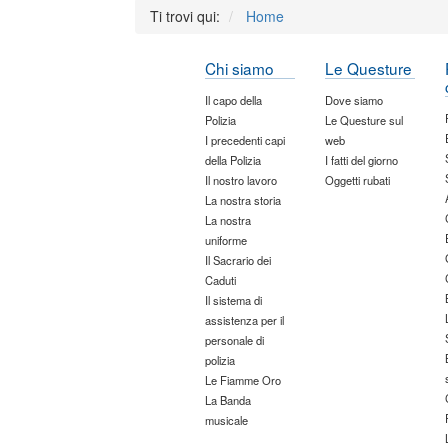
Ti trovi qui:
Home
Chi siamo
Le Questure
Il capo della
Dove siamo
Polizia
Le Questure sul
I precedenti capi
web
della Polizia
I fatti del giorno
Il nostro lavoro
Oggetti rubati
La nostra storia
La nostra
uniforme
Il Sacrario dei
Caduti
Il sistema di
assistenza per il
personale di
polizia
Le Fiamme Oro
La Banda
musicale