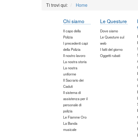
Ti trovi qui:
Home
Chi siamo
Le Questure
Il capo della
Dove siamo
Polizia
Le Questure sul
I precedenti capi
web
della Polizia
I fatti del giorno
Il nostro lavoro
Oggetti rubati
La nostra storia
La nostra
uniforme
Il Sacrario dei
Caduti
Il sistema di
assistenza per il
personale di
polizia
Le Fiamme Oro
La Banda
musicale