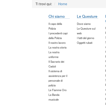
Ti trovi qui:
Home
Chi siamo
Le Questure
Il capo della
Dove siamo
Polizia
Le Questure sul
I precedenti capi
web
della Polizia
I fatti del giorno
Il nostro lavoro
Oggetti rubati
La nostra storia
La nostra
uniforme
Il Sacrario dei
Caduti
Il sistema di
assistenza per il
personale di
polizia
Le Fiamme Oro
La Banda
musicale