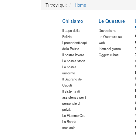
Ti trovi qui:
Home
Chi siamo
Le Questure
Il capo della
Dove siamo
Polizia
Le Questure sul
I precedenti capi
web
della Polizia
I fatti del giorno
Il nostro lavoro
Oggetti rubati
La nostra storia
La nostra
uniforme
Il Sacrario dei
Caduti
Il sistema di
assistenza per il
personale di
polizia
Le Fiamme Oro
La Banda
musicale