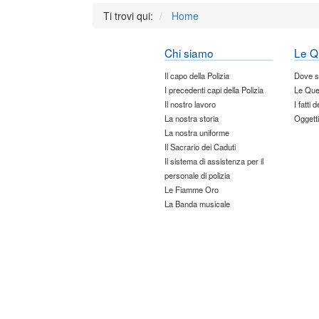
Ti trovi qui:
Home
Chi siamo
Le Q
Il capo della Polizia
Dove 
I precedenti capi della Polizia
Le Que
Il nostro lavoro
I fatti 
La nostra storia
Oggetti
La nostra uniforme
Il Sacrario dei Caduti
Il sistema di assistenza per il
personale di polizia
Le Fiamme Oro
La Banda musicale