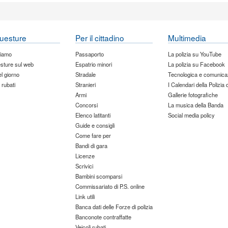
uesture
Per il cittadino
Multimedia
siamo
Passaporto
La polizia su YouTube
sture sul web
Espatrio minori
La polizia su Facebook
del giorno
Stradale
Tecnologica e comunica
 rubati
Stranieri
I Calendari della Polizia 
Armi
Gallerie fotografiche
Concorsi
La musica della Banda
Elenco latitanti
Social media policy
Guide e consigli
Come fare per
Bandi di gara
Licenze
Scrivici
Bambini scomparsi
Commissariato di P.S. online
Link utili
Banca dati delle Forze di polizia
Banconote contraffatte
Veicoli rubati