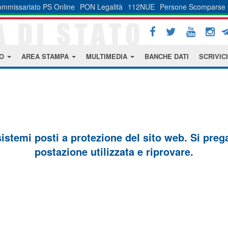
mmissariato PS Online
PON Legalità
112NUE
Persone Scomparse
MO
AREA STAMPA
MULTIMEDIA
BANCHE DATI
SCRIVICI
sistemi posti a protezione del sito web. Si prega 
postazione utilizzata e riprovare.