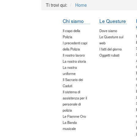
Ti trovi qui:
Home
Chi siamo
Le Questure
Il capo della
Dove siamo
Polizia
Le Questure sul
I precedenti capi
web
della Polizia
I fatti del giorno
Il nostro lavoro
Oggetti rubati
La nostra storia
La nostra
uniforme
Il Sacrario dei
Caduti
Il sistema di
assistenza per il
personale di
polizia
Le Fiamme Oro
La Banda
musicale