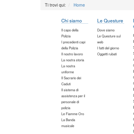
Ti trovi qui:
Home
Chi siamo
Le Questure
Il capo della
Dove siamo
Polizia
Le Questure sul
I precedenti capi
web
della Polizia
I fatti del giorno
Il nostro lavoro
Oggetti rubati
La nostra storia
La nostra
uniforme
Il Sacrario dei
Caduti
Il sistema di
assistenza per il
personale di
polizia
Le Fiamme Oro
La Banda
musicale