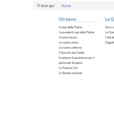
Ti trovi qui:
Home
Chi siamo
Le Q
Il capo della Polizia
Dove 
I precedenti capi della Polizia
Le Que
Il nostro lavoro
I fatti 
La nostra storia
Oggetti
La nostra uniforme
Il Sacrario dei Caduti
Il sistema di assistenza per il
personale di polizia
Le Fiamme Oro
La Banda musicale