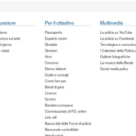
uesture
Per il cittadino
Multimedia
siamo
Passaporto
La polizia su YouTube
sture sul web
Espatrio minori
La polizia su Facebook
del giorno
Stradale
Tecnologica e comunica
 rubati
Stranieri
I Calendari della Polizia 
Armi
Gallerie fotografiche
Concorsi
La musica della Banda
Elenco latitanti
Social media policy
Guide e consigli
Come fare per
Bandi di gara
Licenze
Scrivici
Bambini scomparsi
Commissariato di P.S. online
Link utili
Banca dati delle Forze di polizia
Banconote contraffatte
Veicoli rubati