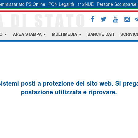
mmissariato PS Online
PON Legalità
112NUE
Persone Scomparse
MO
AREA STAMPA
MULTIMEDIA
BANCHE DATI
SCRIVICI
sistemi posti a protezione del sito web. Si prega 
postazione utilizzata e riprovare.