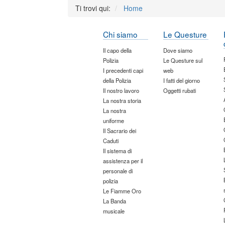
Ti trovi qui:
Home
Chi siamo
Le Questure
Il capo della
Dove siamo
Polizia
Le Questure sul
I precedenti capi
web
della Polizia
I fatti del giorno
Il nostro lavoro
Oggetti rubati
La nostra storia
La nostra
uniforme
Il Sacrario dei
Caduti
Il sistema di
assistenza per il
personale di
polizia
Le Fiamme Oro
La Banda
musicale