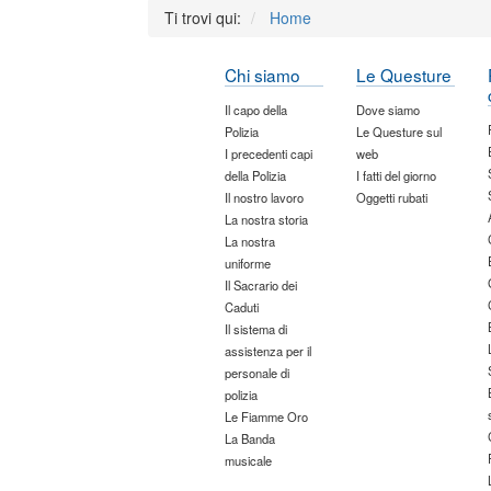
Ti trovi qui:
Home
Chi siamo
Le Questure
Il capo della
Dove siamo
Polizia
Le Questure sul
I precedenti capi
web
della Polizia
I fatti del giorno
Il nostro lavoro
Oggetti rubati
La nostra storia
La nostra
uniforme
Il Sacrario dei
Caduti
Il sistema di
assistenza per il
personale di
polizia
Le Fiamme Oro
La Banda
musicale