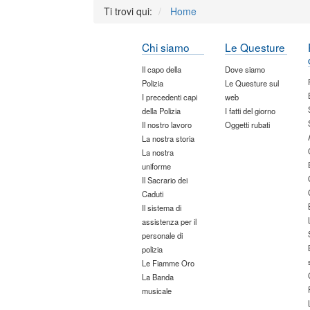
Ti trovi qui:
Home
Chi siamo
Le Questure
Il capo della
Dove siamo
Polizia
Le Questure sul
I precedenti capi
web
della Polizia
I fatti del giorno
Il nostro lavoro
Oggetti rubati
La nostra storia
La nostra
uniforme
Il Sacrario dei
Caduti
Il sistema di
assistenza per il
personale di
polizia
Le Fiamme Oro
La Banda
musicale