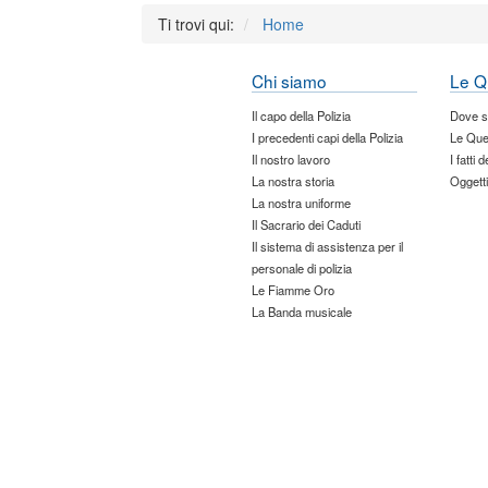
Ti trovi qui:
Home
Chi siamo
Le Q
Il capo della Polizia
Dove 
I precedenti capi della Polizia
Le Que
Il nostro lavoro
I fatti 
La nostra storia
Oggetti
La nostra uniforme
Il Sacrario dei Caduti
Il sistema di assistenza per il
personale di polizia
Le Fiamme Oro
La Banda musicale