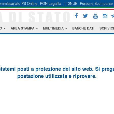
mmissariato PS Online
PON Legalità
112NUE
Persone Scomparse
MO
AREA STAMPA
MULTIMEDIA
BANCHE DATI
SCRIVICI
sistemi posti a protezione del sito web. Si prega 
postazione utilizzata e riprovare.