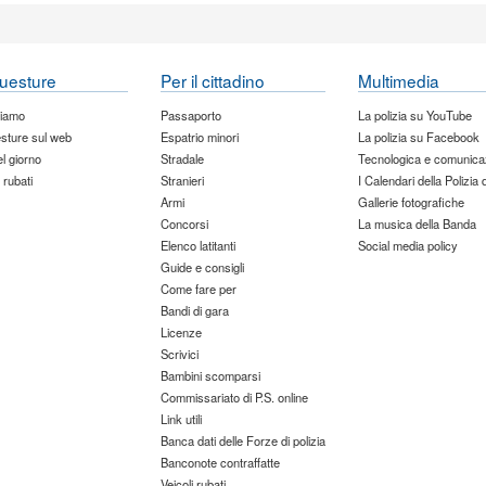
uesture
Per il cittadino
Multimedia
siamo
Passaporto
La polizia su YouTube
sture sul web
Espatrio minori
La polizia su Facebook
del giorno
Stradale
Tecnologica e comunica
 rubati
Stranieri
I Calendari della Polizia 
Armi
Gallerie fotografiche
Concorsi
La musica della Banda
Elenco latitanti
Social media policy
Guide e consigli
Come fare per
Bandi di gara
Licenze
Scrivici
Bambini scomparsi
Commissariato di P.S. online
Link utili
Banca dati delle Forze di polizia
Banconote contraffatte
Veicoli rubati