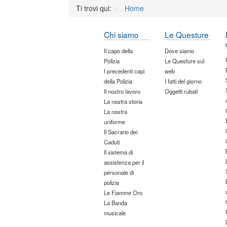
Ti trovi qui:
Home
Chi siamo
Le Questure
Il capo della
Dove siamo
Polizia
Le Questure sul
I precedenti capi
web
della Polizia
I fatti del giorno
Il nostro lavoro
Oggetti rubati
La nostra storia
La nostra
uniforme
Il Sacrario dei
Caduti
Il sistema di
assistenza per il
personale di
polizia
Le Fiamme Oro
La Banda
musicale