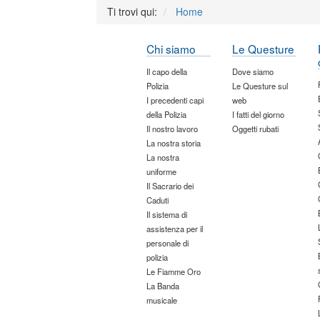
Ti trovi qui:
Home
Chi siamo
Le Questure
Il capo della
Dove siamo
Polizia
Le Questure sul
I precedenti capi
web
della Polizia
I fatti del giorno
Il nostro lavoro
Oggetti rubati
La nostra storia
La nostra
uniforme
Il Sacrario dei
Caduti
Il sistema di
assistenza per il
personale di
polizia
Le Fiamme Oro
La Banda
musicale