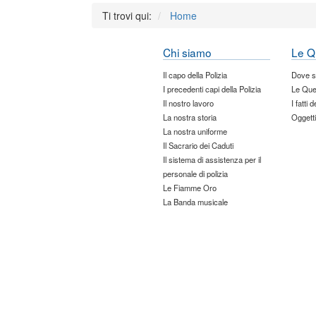
Ti trovi qui:
Home
Chi siamo
Le Q
Il capo della Polizia
Dove 
I precedenti capi della Polizia
Le Que
Il nostro lavoro
I fatti 
La nostra storia
Oggetti
La nostra uniforme
Il Sacrario dei Caduti
Il sistema di assistenza per il
personale di polizia
Le Fiamme Oro
La Banda musicale