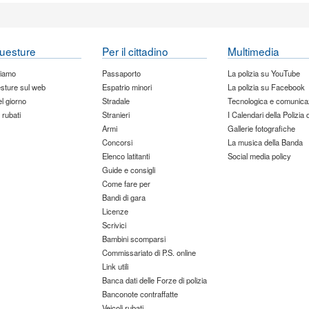
uesture
Per il cittadino
Multimedia
siamo
Passaporto
La polizia su YouTube
sture sul web
Espatrio minori
La polizia su Facebook
del giorno
Stradale
Tecnologica e comunica
 rubati
Stranieri
I Calendari della Polizia 
Armi
Gallerie fotografiche
Concorsi
La musica della Banda
Elenco latitanti
Social media policy
Guide e consigli
Come fare per
Bandi di gara
Licenze
Scrivici
Bambini scomparsi
Commissariato di P.S. online
Link utili
Banca dati delle Forze di polizia
Banconote contraffatte
Veicoli rubati