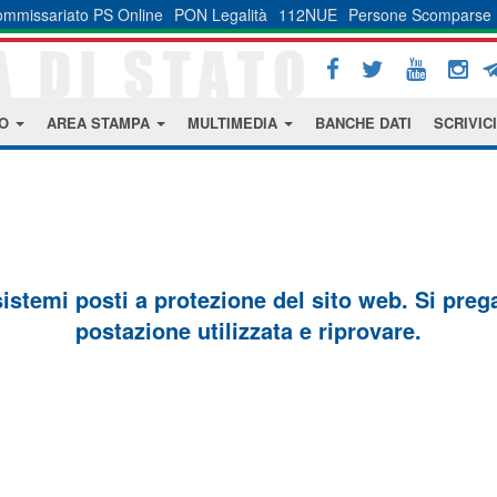
mmissariato PS Online
PON Legalità
112NUE
Persone Scomparse
MO
AREA STAMPA
MULTIMEDIA
BANCHE DATI
SCRIVICI
sistemi posti a protezione del sito web. Si prega 
postazione utilizzata e riprovare.