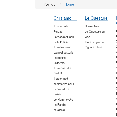
Ti trovi qui:
Home
Chi siamo
Le Questure
Il capo della
Dove siamo
Polizia
Le Questure sul
I precedenti capi
web
della Polizia
I fatti del giorno
Il nostro lavoro
Oggetti rubati
La nostra storia
La nostra
uniforme
Il Sacrario dei
Caduti
Il sistema di
assistenza per il
personale di
polizia
Le Fiamme Oro
La Banda
musicale