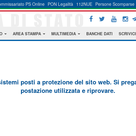
mmissariato PS Online
PON Legalità
112NUE
Persone Scomparse
MO
AREA STAMPA
MULTIMEDIA
BANCHE DATI
SCRIVICI
sistemi posti a protezione del sito web. Si prega 
postazione utilizzata e riprovare.