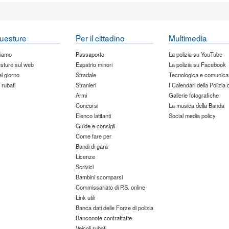
uesture
Per il cittadino
Multimedia
siamo
Passaporto
La polizia su YouTube
sture sul web
Espatrio minori
La polizia su Facebook
del giorno
Stradale
Tecnologica e comunica
 rubati
Stranieri
I Calendari della Polizia 
Armi
Gallerie fotografiche
Concorsi
La musica della Banda
Elenco latitanti
Social media policy
Guide e consigli
Come fare per
Bandi di gara
Licenze
Scrivici
Bambini scomparsi
Commissariato di P.S. online
Link utili
Banca dati delle Forze di polizia
Banconote contraffatte
Veicoli rubati