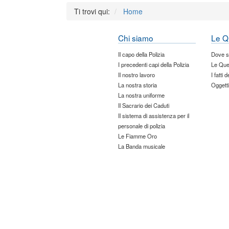
Ti trovi qui:
Home
Chi siamo
Le Q
Il capo della Polizia
Dove 
I precedenti capi della Polizia
Le Que
Il nostro lavoro
I fatti 
La nostra storia
Oggetti
La nostra uniforme
Il Sacrario dei Caduti
Il sistema di assistenza per il
personale di polizia
Le Fiamme Oro
La Banda musicale