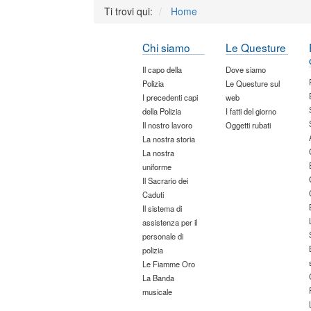
Ti trovi qui:
Home
Chi siamo
Le Questure
Il capo della
Dove siamo
Polizia
Le Questure sul
I precedenti capi
web
della Polizia
I fatti del giorno
Il nostro lavoro
Oggetti rubati
La nostra storia
La nostra
uniforme
Il Sacrario dei
Caduti
Il sistema di
assistenza per il
personale di
polizia
Le Fiamme Oro
La Banda
musicale