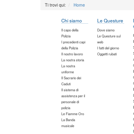
Ti trovi qui:
Home
Chi siamo
Le Questure
Il capo della
Dove siamo
Polizia
Le Questure sul
I precedenti capi
web
della Polizia
I fatti del giorno
Il nostro lavoro
Oggetti rubati
La nostra storia
La nostra
uniforme
Il Sacrario dei
Caduti
Il sistema di
assistenza per il
personale di
polizia
Le Fiamme Oro
La Banda
musicale